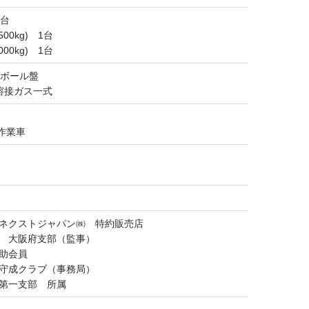
9台
0kg) 1台
0kg) 1台
,ボール盤
溶接ガス一式
作業車
ネクストジャパン㈱ 特約販売店
 大阪府支部（監事）
助会員
守成クラブ（事務局）
第一支部 所属