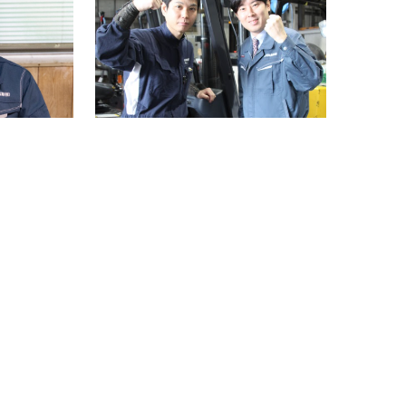
ー
プ
リ
ン
ク