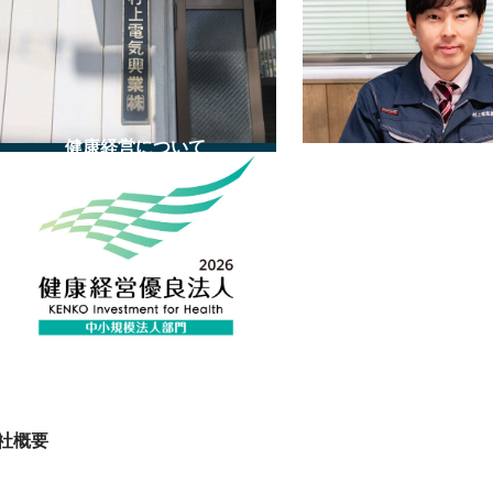
ー
ー
プ
プ
リ
リ
ン
ン
ク
ク
健康経営について
グ
ル
ー
プ
リ
ン
ク
社概要