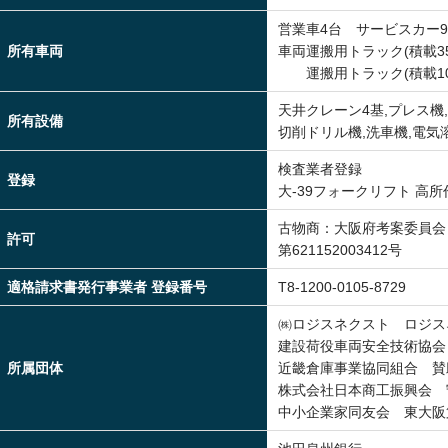
営業車4台 サービスカー
所有車両
車両運搬用トラック(積載350
運搬用トラック(積載100
天井クレーン4基,プレス機
所有設備
切削ドリル機,洗車機,電気
検査業者登録
登録
大-39フォークリフト 高所
古物商：大阪府考案委員会
許可
第621152003412号
適格請求書発行事業者 登録番号
T8-1200-0105-8729
㈱ロジスネクスト ロジス
建設荷役車両安全技術協会
所属団体
近畿倉庫事業協同組合 賛
株式会社日本商工振興会 
中小企業家同友会 東大阪