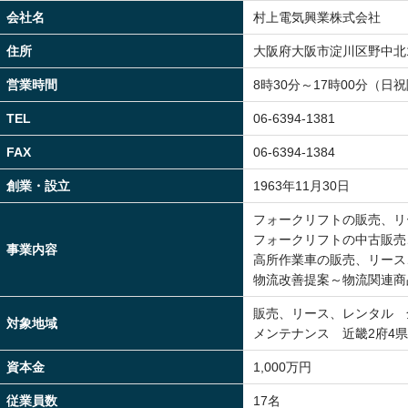
会社名
村上電気興業株式会社
住所
大阪府大阪市淀川区野中北1-
営業時間
8時30分～17時00分（日
TEL
06-6394-1381
FAX
06-6394-1384
創業・設立
1963年11月30日
フォークリフトの販売、リ
フォークリフトの中古販売
事業内容
高所作業車の販売、リース
物流改善提案～物流関連商
販売、リース、レンタル
対象地域
メンテナンス 近畿2府4
資本金
1,000万円
従業員数
17名