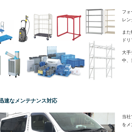
フォ
レン
また
ドリ
大手
中、
迅速なメンテナンス対応
当社
をメ